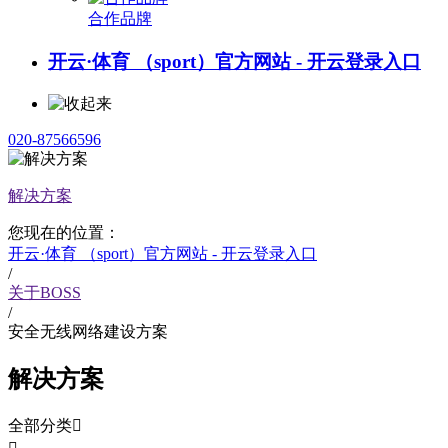
合作品牌
开云·体育 （sport）官方网站 - 开云登录入口
020-87566596
解决方案
您现在的位置：
开云·体育 （sport）官方网站 - 开云登录入口
/
关于BOSS
/
安全无线网络建设方案
解决方案
全部分类
