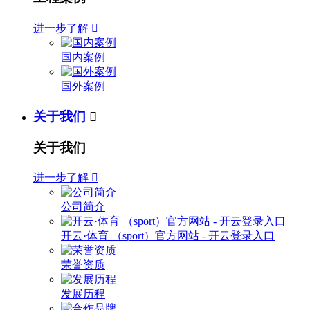
进一步了解

国内案例
国外案例
关于我们

关于我们
进一步了解

公司简介
开云·体育 （sport）官方网站 - 开云登录入口
荣誉资质
发展历程