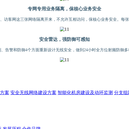
专网专用业务隔离，保核心业务安全
、访客网这三张网络隔离开来，不允许互相访问，保核心业务安全。每张
安全雷达，强防御可感知
、告警和防御4个方面重新设计无线安全，做到24小时全方位射频防御
方案
安全无线网络建设方案
智能化机房建设及动环监测
分支组
质
发展历程
合作品牌