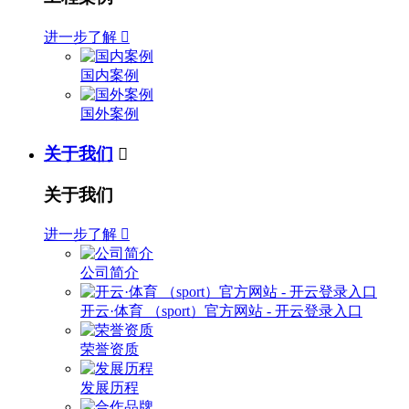
进一步了解

国内案例
国外案例
关于我们

关于我们
进一步了解

公司简介
开云·体育 （sport）官方网站 - 开云登录入口
荣誉资质
发展历程