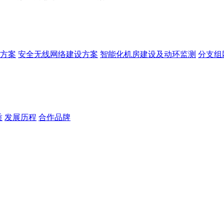
方案
安全无线网络建设方案
智能化机房建设及动环监测
分支组
质
发展历程
合作品牌