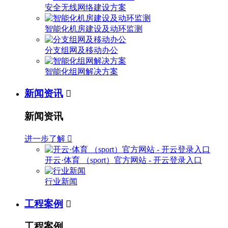
安全无线网络建设方案
智能化机房建设及动环监测
分支组网及移动办公
智能化组网解决方案
新闻资讯

新闻资讯
进一步了解

开云·体育 （sport）官方网站 - 开云登录入口
行业新闻
工程案例

工程案例