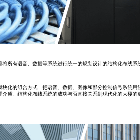
是将所有语音、数据等系统进行统一的规划设计的结构化布线系
模块化的组合方式，把语音、数据、图像和部分控制信号系统用
理介质。结构化布线系统的成功与否直接关系到现代化的大楼的