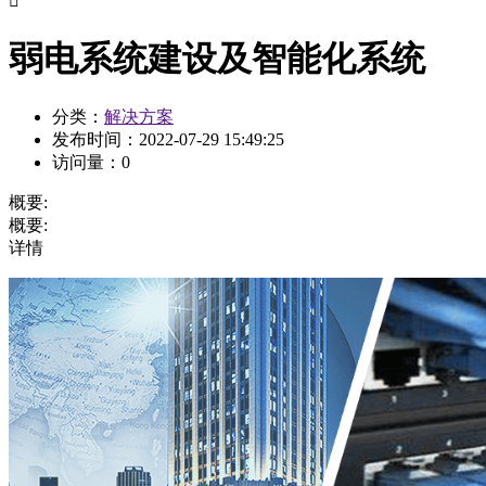

弱电系统建设及智能化系统
分类：
解决方案
发布时间：
2022-07-29 15:49:25
访问量：
0
概要:
概要:
详情