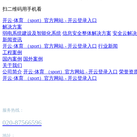
扫二维码用手机看
开云·体育 （sport）官方网站 - 开云登录入口
解决方案
弱电系统建设及智能化系统
信息安全整体解决方案
安全云解决
新闻资讯
开云·体育 （sport）官方网站 - 开云登录入口
行业新闻
工程案例
国内案例
国外案例
关于我们
公司简介
开云·体育 （sport）官方网站 - 开云登录入口
荣誉资
开云·体育 （sport）官方网站 - 开云登录入口
开云·体育 （sport）官方网站 - 开云登录入口
服务热线：
020-87566596
地址：