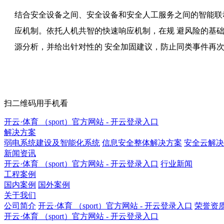
结合安全设备之间、安全设备和安全人工服务之间的智能联
应机制。依托人机共智的快速响应机制，在规 避风险的基
源分析，并给出针对性的 安全加固建议，防止同类事件再
扫二维码用手机看
开云·体育 （sport）官方网站 - 开云登录入口
解决方案
弱电系统建设及智能化系统
信息安全整体解决方案
安全云解决
新闻资讯
开云·体育 （sport）官方网站 - 开云登录入口
行业新闻
工程案例
国内案例
国外案例
关于我们
公司简介
开云·体育 （sport）官方网站 - 开云登录入口
荣誉资
开云·体育 （sport）官方网站 - 开云登录入口