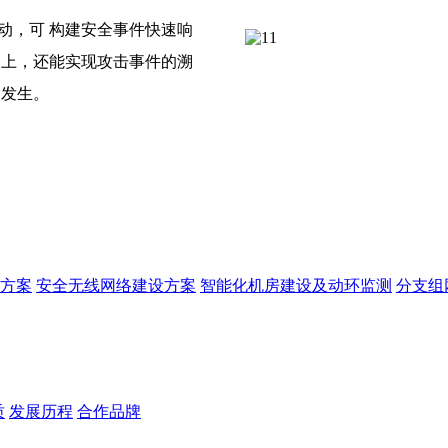
动，可 构建安全事件快速响
础上，还能实现攻击事件的溯
次发生。
方案
安全无线网络建设方案
智能化机房建设及动环监测
分支组
质
发展历程
合作品牌