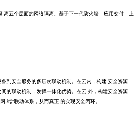
 离五个层面的网络隔离。基于下一代防火墙、应用交付、上
设备到安全服务的多层次联动机制。在云内，构建 安全资源
之间的联动机制，发挥一体化优势。在云 外，构建安全资源
-网-端”联动体系，从而真正 的实现安全闭环。