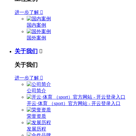
进一步了解

国内案例
国外案例
关于我们

关于我们
进一步了解

公司简介
开云·体育 （sport）官方网站 - 开云登录入口
荣誉资质
发展历程