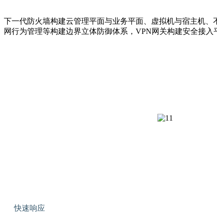
下一代防火墙构建云管理平面与业务平面、虚拟机与宿主机、
网行为管理等构建边界立体防御体系，VPN网关构建安全接入
快速响应