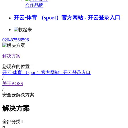
合作品牌
开云·体育 （sport）官方网站 - 开云登录入口
020-87566596
解决方案
您现在的位置：
开云·体育 （sport）官方网站 - 开云登录入口
/
关于BOSS
/
安全云解决方案
解决方案
全部分类
