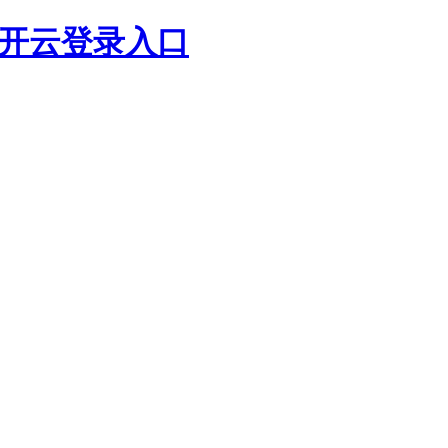
- 开云登录入口